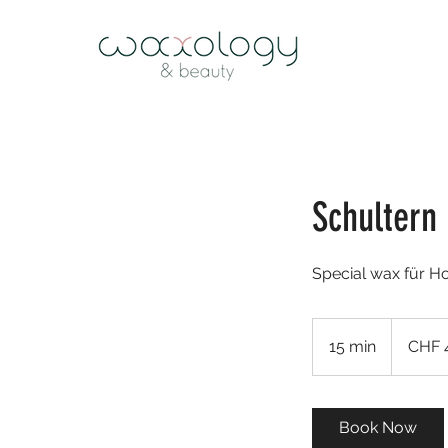
Schultern 
Special wax für H
48
Schweizer
15 min
1
CHF 
Franken
5
m
i
Book Now
n