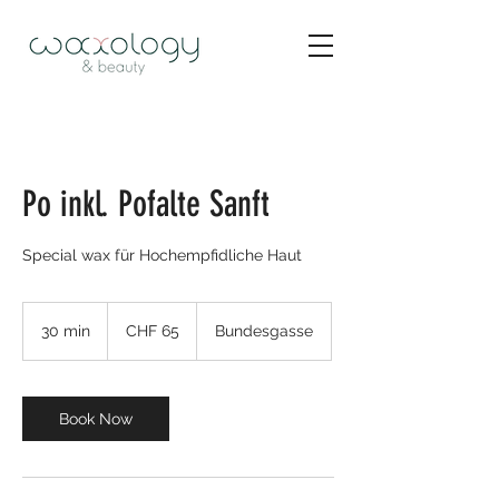
Po inkl. Pofalte Sanft
Special wax für Hochempfidliche Haut
65
Schweizer
30 min
3
CHF 65
Bundesgasse
Franken
0
m
i
n
Book Now