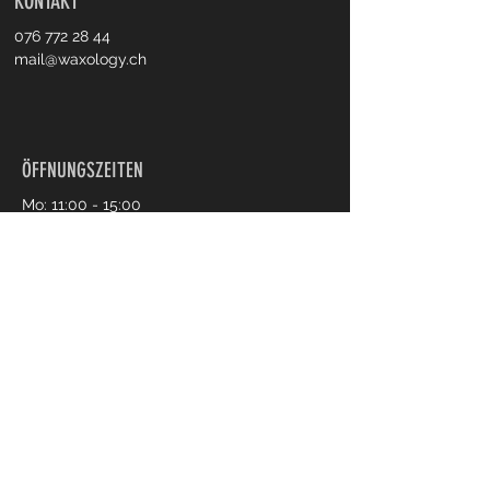
KONTAKT
076 772 28 44
mail@waxology.ch
ÖFFNUNGSZEITEN
Mo: 11:00 - 15:00
Mi: Geschlossen
Di/Do/Fr: 09:00 - 18:30
Sa: 09:00 - 14:30
Online Termin buchen
Impressum
Datenschutz