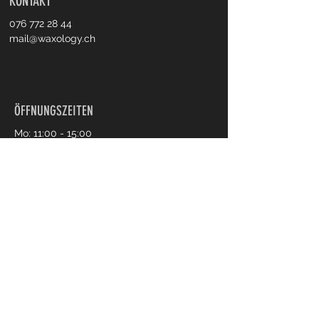
KONTAKT
076 772 28 44
mail@waxology.ch
ÖFFNUNGSZEITEN
Mo: 11:00 - 15:00
Mi: Geschlossen
Di/Do/Fr: 09:00 - 18:30
Sa: 09:00 - 14:30
Online Termin buchen
Impressum
Datenschutz