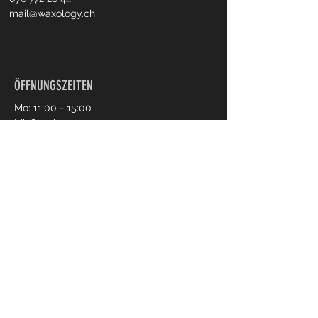
mail@waxology.ch
ÖFFNUNGSZEITEN
Mo: 11:00 - 15:00
Mi: Geschlossen
Di/Do/Fr: 09:00 - 18:30
Sa: 09:00 - 14:30
Online Termin buchen
Impressum
Datenschutz
AGB